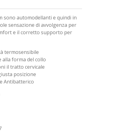
m sono automodellanti e quindi in
evole sensazione di avvolgenza per
mfort e il corretto supporto per
tà termosensibile
 alla forma del collo
 il tratto cervicale
 giusta posizione
e Antibatterico
ta
7