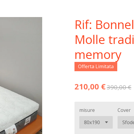
Rif: Bonne
Molle trad
memory
Offerta Limitata
210,00 €
390,00 €
misure
Cover