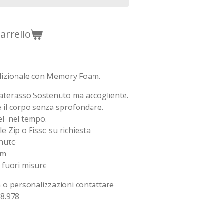
arrello
dizionale con Memory Foam.
materasso Sostenuto ma accogliente.
 il corpo senza sprofondare.
el nel tempo.
e Zip o Fisso su richiesta
enuto
cm
a fuori misure
 o personalizzazioni contattare
68.978