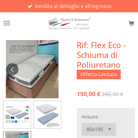
Vendita al dettaglio e all'ingrosso
Vai
al
contenuto
principale
Rif: Flex Eco -
Schiuma di
Poliuretano
Offerta Limitata
150,00 €
240,00 €
misure