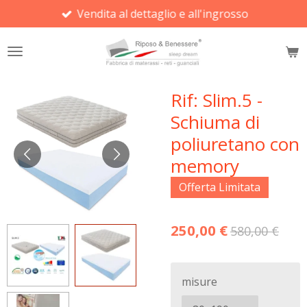
Vendita al dettaglio e all'ingrosso
Vai
al
contenuto
principale
Rif: Slim.5 -
Schiuma di
poliuretano con
memory
Offerta Limitata
250,00 €
580,00 €
misure