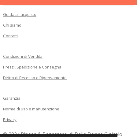
Guida all'acquisto
Chi siamo
Contatti
Condizioni di Vendita
Prezzi, Spedizione e Consegna
Diritto di Recesso o Ripensamento
Garanzia
Norme di uso e manutenzione
Privacy
© 2024 Riposo & Benessere
di Delle Donne Cinicolo